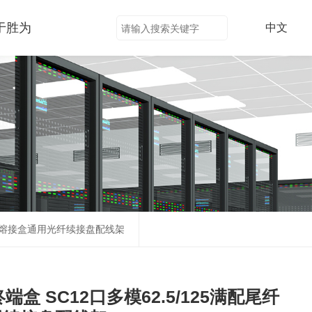
于胜为
中文
尾纤光缆熔接盒通用光纤续接盘配线架
纤终端盒 SC12口多模62.5/125满配尾纤