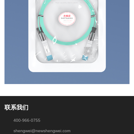
联系我们
400-966-0755
shengwei@newshengwei.com