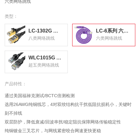
六类网络跳线
类型：
LC-1302G 八类网线游戏电竞级高速网络跳线 CAT8类纯铜双屏蔽工程家用宽带连接线黑色 2米 LC-1302G
LC-6系列 六类网线 纯铜千兆8芯双绞网络跳线 高速成品网络连接线 千兆网线
八类网络跳线
六类网络跳线
WLC1015G 超五类网线 百兆阻燃网络连接线 Cat5e超5类成品跳线 电脑宽带连接线 1.5米
超五类网络跳线
产品特性：
通过美国福禄克测试/BCTC倍测检测
选用26AWG纯铜线芯，4对双绞结构抗干扰低阻抗损耗小，关键时
刻不掉线
双层防护，降低衰减/回波串扰/稳定阻抗保障网络传输稳定性
纯铜镀金三叉芯片，与网线紧密咬合网速更快更稳