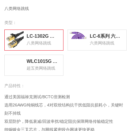
八类网络跳线
类型：
LC-1302G 八类网线游戏电竞级高速网络跳线 CAT8类纯铜双屏蔽工程家用宽带连接线黑色 2米 LC-1302G
LC-6系列 六类网线 纯铜千兆8芯双绞网络跳线 高速成品网络连接线 千兆网线
八类网络跳线
六类网络跳线
WLC1015G 超五类网线 百兆阻燃网络连接线 Cat5e超5类成品跳线 电脑宽带连接线 1.5米
超五类网络跳线
产品特性：
通过美国福禄克测试/BCTC倍测检测
选用26AWG纯铜线芯，4对双绞结构抗干扰低阻抗损耗小，关键时
刻不掉线
双层防护，降低衰减/回波串扰/稳定阻抗保障网络传输稳定性
纯铜镀金三叉芯片，与网线紧密咬合网速更快更稳