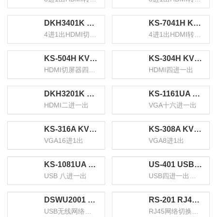
DKH3401K KVM切换器4进1出HDMI切屏器配线 四进一出电脑转换器4口显示器键鼠USB打印机共享器
KS-7041H KVM切换器4口 4进1出HDMI转换器 USB高清视频电脑显示器键鼠共享器 配线带音频麦克
4进1出HDMI切屏器
4进1出HDMI转换器
KS-504H KVM切换器4口 HDMI切屏器四进一出带配线 4K高清电脑显示器接打印机键盘鼠标共享器
KS-304H KVM切换器 HDMI视频切屏器 四进一出 台式机笔记本显示器监控鼠标键盘USB打印机共享器
HDMI切屏器四进一出
HDMI四进一出
DKH3201K KVM切换器二进一出hdmi切屏器配线 2进1出电脑转换器2口显示器键鼠USB打印机共享器
KS-1161UA KVM自动切换器USB键盘鼠标16口配线机架型带音频十六进一出VGA多电脑切换共享器
HDMI二进一出
VGA十六进一出
KS-316A KVM切换器 机架式 带遥控 配线 VGA16进1出多电脑切换器 显示器共享器 共享USB键鼠
KS-308A KVM切换器8口 机架式带遥控配线VGA8进1出多电脑切换器 显示器USB键鼠共享器
VGA16进1出
VGA8进1出
KS-1081UA KVM自动切换器 USB键盘鼠标 8口配线机架型带音频 八进一出VGA多电脑切换共享器
US-401 USB打印机共享器 四进一出扩展分线器 一拖四台式机笔记本鼠标键盘U盘共享4口切转换器
USB 八进一出
USB四进一出扩展分线器
DSWU2001 USB无线网络打印服务器 wifi局域网高速打印机共享器接收器 支持针式热敏喷墨激光打印机
RS-201 RJ45网络切换器 二进一出/一进二出内网外网自由切换 免插拔 电脑网络共享器
USB无线网络打印服务器
RJ45网络切换器 二进一出/一进二出