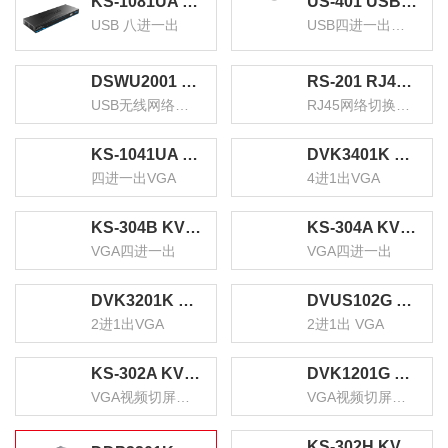
KS-1081UA KVM自动切换器 USB键盘鼠标 8口配线机架型带音频 八进一出VGA多电脑切换共享器
US-401 USB打印机共享器 四进一出扩展分线器 一拖四台式机笔记本鼠标键盘U盘共享4口切转换器
USB 八进一出
USB四进一出扩展分线器
DSWU2001 USB无线网络打印服务器 wifi局域网高速打印机共享器接收器 支持针式热敏喷墨激光打印机
RS-201 RJ45网络切换器 二进一出/一进二出内网外网自由切换 免插拔 电脑网络共享器
USB无线网络打印服务器
RJ45网络切换器 二进一出/一进二出
KS-1041UA KVM自动切换器 USB键盘鼠标 4口配线带音频 四进一出VGA多电脑切换共享器
DVK3401K KVM切换器4进1出VGA切屏器配线 四进一出电脑转换器4口显示器键鼠USB打印机共享器
四进一出VGA
4进1出VGA
KS-304B KVM切换器4进1出 VGA视频分配器四进一出 电脑显示屏键盘鼠标4口USB打印机共享器
KS-304A KVM切换器 VGA视频切屏器配线 四进一出电脑转换器 4口显示器键鼠USB打印机共享器
VGA四进一出
VGA四进一出
DVK3201K KVM切换器2进1出VGA切屏器配线 二进一出电脑转换器2口显示器键鼠USB打印机共享器
DVUS102G KVM切换器2进1出 VGA视频显示屏电脑屏幕二进一出键盘鼠标2口自动热键快捷USB打印机共享器
2进1出VGA
2进1出 VGA
KS-302A KVM切换器 VGA视频切屏器配线 二进一出电脑转换器 2口显示器键鼠USB打印机共享器
DVK1201G VGA视频切屏器 二进一出 台式机笔记本显示器监控鼠标键盘USB打印机共享器
VGA视频切屏器配线 二进一出
VGA视频切屏器 二进一出
KS-302H KVM切换器 HDMI视频切屏器 二进一出 台式机笔记本显示器监控鼠标键盘USB打印机共享器