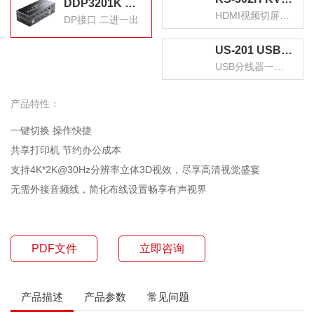
DDP3201K KVM切换器DP接口 二进一出台式机笔记本显示器监控鼠标键盘USB打印机共享器
HDMI视频切屏器 二进一出
DP接口 二进一出
US-201 USB打印机共享器分线器一分二 二进一出切换器 台式机笔记本鼠标键盘U盘切换共享2口转换器
USB分线器一分二 二进一出
产品特性：
一键切换 操作快捷
共享打印机 节约办公成本
支持4K*2K@30Hz分辨率立体3D视效，尽享高清视觉盛宴
无需外接音频线，简化布线设置畅享有声视界
PDF文件
立即咨询
产品描述
产品参数
常见问题