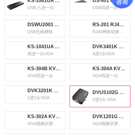
KS-1081UA KVM自动切换器 USB键盘鼠标 8口配线机架型带音频 八进一出VGA多电脑切换共享器
US-401 USB打印机共享器 四进一出扩展分线器 一拖四台式机笔记本鼠标键盘U盘共享4口切转换器
USB 八进一出
USB四进一出扩展分线器
DSWU2001 USB无线网络打印服务器 wifi局域网高速打印机共享器接收器 支持针式热敏喷墨激光打印机
RS-201 RJ45网络切换器 二进一出/一进二出内网外网自由切换 免插拔 电脑网络共享器
USB无线网络打印服务器
RJ45网络切换器 二进一出/一进二出
KS-1041UA KVM自动切换器 USB键盘鼠标 4口配线带音频 四进一出VGA多电脑切换共享器
DVK3401K KVM切换器4进1出VGA切屏器配线 四进一出电脑转换器4口显示器键鼠USB打印机共享器
四进一出VGA
4进1出VGA
KS-304B KVM切换器4进1出 VGA视频分配器四进一出 电脑显示屏键盘鼠标4口USB打印机共享器
KS-304A KVM切换器 VGA视频切屏器配线 四进一出电脑转换器 4口显示器键鼠USB打印机共享器
VGA四进一出
VGA四进一出
DVK3201K KVM切换器2进1出VGA切屏器配线 二进一出电脑转换器2口显示器键鼠USB打印机共享器
DVUS102G KVM切换器2进1出 VGA视频显示屏电脑屏幕二进一出键盘鼠标2口自动热键快捷USB打印机共享器
2进1出VGA
2进1出 VGA
KS-302A KVM切换器 VGA视频切屏器配线 二进一出电脑转换器 2口显示器键鼠USB打印机共享器
DVK1201G VGA视频切屏器 二进一出 台式机笔记本显示器监控鼠标键盘USB打印机共享器
VGA视频切屏器配线 二进一出
VGA视频切屏器 二进一出