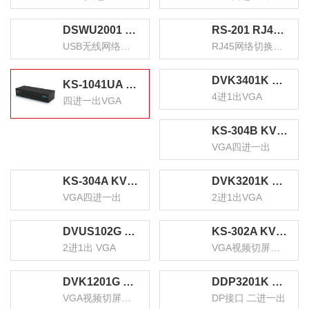
DSWU2001 USB无线网络打印服务器 wifi局域网高速打印机共享器接收器 支持针式热敏喷墨激光打印机
RS-201 RJ45网络切换器 二进一出/一进二出内网外网自由切换 免插拔 电脑网络共享器
USB无线网络打印服务器
RJ45网络切换器 二进一出/一进二出
DVK3401K KVM切换器4进1出VGA切屏器配线 四进一出电脑转换器4口显示器键鼠USB打印机共享器
KS-1041UA KVM自动切换器 USB键盘鼠标 4口配线带音频 四进一出VGA多电脑切换共享器
4进1出VGA
四进一出VGA
KS-304B KVM切换器4进1出 VGA视频分配器四进一出 电脑显示屏键盘鼠标4口USB打印机共享器
VGA四进一出
KS-304A KVM切换器 VGA视频切屏器配线 四进一出电脑转换器 4口显示器键鼠USB打印机共享器
DVK3201K KVM切换器2进1出VGA切屏器配线 二进一出电脑转换器2口显示器键鼠USB打印机共享器
VGA四进一出
2进1出VGA
DVUS102G KVM切换器2进1出 VGA视频显示屏电脑屏幕二进一出键盘鼠标2口自动热键快捷USB打印机共享器
KS-302A KVM切换器 VGA视频切屏器配线 二进一出电脑转换器 2口显示器键鼠USB打印机共享器
2进1出 VGA
VGA视频切屏器配线 二进一出
DVK1201G VGA视频切屏器 二进一出 台式机笔记本显示器监控鼠标键盘USB打印机共享器
DDP3201K KVM切换器DP接口 二进一出台式机笔记本显示器监控鼠标键盘USB打印机共享器
VGA视频切屏器 二进一出
DP接口 二进一出