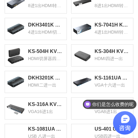
8进1出HDMI转换器
8进1出HDMI转换器
DKH3401K KVM切换器4进1出HDMI切屏器配线 四进一出电脑转换器4口显示器键鼠USB打印机共享器
KS-7041H KVM切换器4口 4进1出HDMI转换器 USB高清视频电脑显示器键鼠共享器 配线带音频麦克
4进1出HDMI切屏器
4进1出HDMI转换器
KS-504H KVM切换器4口 HDMI切屏器四进一出带配线 4K高清电脑显示器接打印机键盘鼠标共享器
KS-304H KVM切换器 HDMI视频切屏器 四进一出 台式机笔记本显示器监控鼠标键盘USB打印机共享器
HDMI切屏器四进一出
HDMI四进一出
DKH3201K KVM切换器二进一出hdmi切屏器配线 2进1出电脑转换器2口显示器键鼠USB打印机共享器
KS-1161UA KVM自动切换器USB键盘鼠标16口配线机架型带音频十六进一出VGA多电脑切换共享器
HDMI二进一出
VGA十六进一出
你们是怎么收费的呢
KS-316A KVM切换器 机架式 带遥控 配线 VGA16进1出多电脑切换器 显示器共享器 共享USB键鼠
KS-308A KVM切换器8口 机架式带遥控配线VGA8进1出多电脑切换器 显示器USB键鼠共享器
VGA16进1出
VGA8进1出
KS-1081UA KVM自动切换器 USB键盘鼠标 8口配线机架型带音频 八进一出VGA多电脑切换共享器
US-401 USB打印机共享器 四进一出扩展分线器 一拖四台式机笔记本鼠标键盘U盘共享4口切转换器
USB 八进一出
USB四进一出扩展分线器