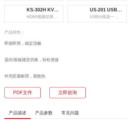
KS-302H KVM切换器 HDMI视频切屏器 二进一出 台式机笔记本显示器监控鼠标键盘USB打印机共享器
US-201 USB打印机共享器分线器一分二 二进一出切换器 台式机笔记本鼠标键盘U盘切换共享2口转换器
HDMI视频切屏器 二进一出
USB分线器一分二 二进一出
产品特性：
即插即用，稳定流畅
遥控/面板随意切换，轻松便捷
外壳防腐耐用，易散热
PDF文件
立即咨询
产品描述
产品参数
常见问题